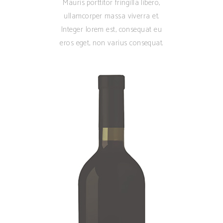
Mauris porttitor fringilla libero,
ullamcorper massa viverra et.
Integer lorem est, consequat eu
eros eget, non varius consequat.