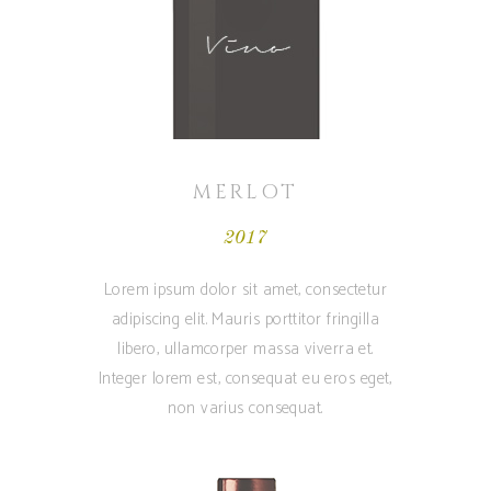
MERLOT
2017
Lorem ipsum dolor sit amet, consectetur
adipiscing elit. Mauris porttitor fringilla
libero, ullamcorper massa viverra et.
Integer lorem est, consequat eu eros eget,
non varius consequat.