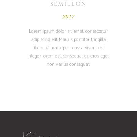
SEMILLON
2017
Lorem ipsum dolor sit amet, consectetur
adipiscing elit. Mauris porttitor fringilla
libero, ullamcorper massa viverra et.
Integer lorem est, consequat eu eros eget,
non varius consequat.