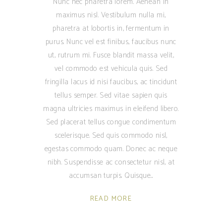
Nunc nec pharetra lorem. Aenean in
maximus nisl. Vestibulum nulla mi,
pharetra at lobortis in, fermentum in
purus. Nunc vel est finibus, faucibus nunc
ut, rutrum mi. Fusce blandit massa velit,
vel commodo est vehicula quis. Sed
fringilla lacus id nisi faucibus, ac tincidunt
tellus semper. Sed vitae sapien quis
magna ultricies maximus in eleifend libero.
Sed placerat tellus congue condimentum
scelerisque. Sed quis commodo nisl,
egestas commodo quam. Donec ac neque
nibh. Suspendisse ac consectetur nisl, at
accumsan turpis. Quisque
READ MORE