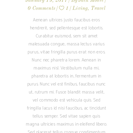
January 19, 2017
By
Jack Moore
0 Comments
1
Living
,
Travel
Aenean ultrices justo faucibus eros
hendrerit, sed pellentesque est lobortis.
Curabitur euismod, sem sit amet
malesuada congue, massa lectus varius
purus, vitae fringilla purus erat non eros.
Nunc nec pharetra lorem. Aenean in
maximus nisl. Vestibulum nulla mi,
pharetra at lobortis in, fermentum in
purus. Nunc vel est finibus, faucibus nunc
ut, rutrum mi. Fusce blandit massa velit,
vel commodo est vehicula quis. Sed
fringilla lacus id nisi faucibus, ac tincidunt
tellus semper. Sed vitae sapien quis
magna ultricies maximus in eleifend libero.
Sed placerat tellus congue condimentum