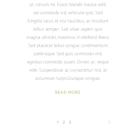
ut, rutrum mi. Fusce blandit massa velit,
vel commodo est vehicula quis. Sed
fringilla lacus id nisi faucibus, ac tincidunt
tellus semper. Sed vitae sapien quis
magna ultricies maximus in eleifend libero.
Sed placerat tellus congue condimentum
scelerisque. Sed quis commodo nisl,
egestas commodo quam. Donec ac neque
nibh. Suspendisse ac consectetur nisl, at
accumsan turpis.Quisque congue
READ MORE
1
2
3