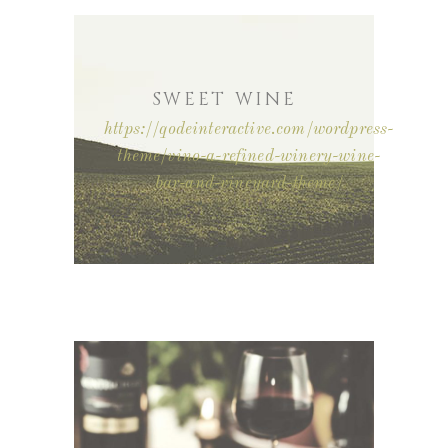
SWEET WINE
https://qodeinteractive.com/wordpress-
theme/vino-a-refined-winery-wine-
bar-and-vineyard-theme/