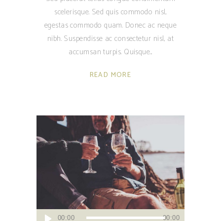
scelerisque. Sed quis commodo nisl,
egestas commodo quam. Donec ac neque
nibh. Suspendisse ac consectetur nisl, at
accumsan turpis. Quisque
READ MORE
Audio
00:00
00:00