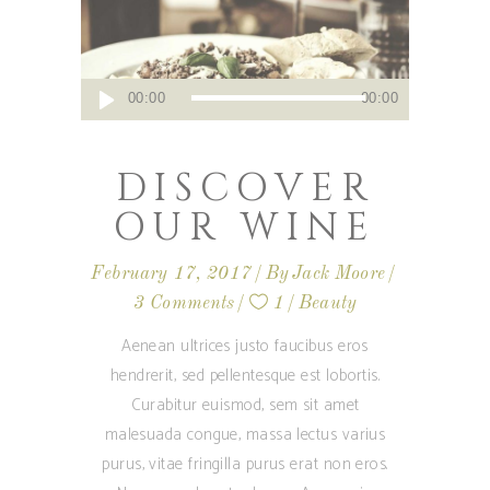
Audio
00:00
00:00
Player
DISCOVER
OUR WINE
February 17, 2017
By
Jack Moore
3 Comments
1
Beauty
Aenean ultrices justo faucibus eros
hendrerit, sed pellentesque est lobortis.
Curabitur euismod, sem sit amet
malesuada congue, massa lectus varius
purus, vitae fringilla purus erat non eros.