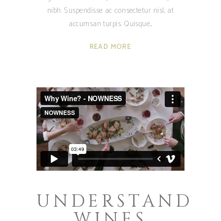
nibh. Suspendisse ac consectetur nisl, at
accumsan turpis. Quisque
READ MORE
UNDERSTAND
WINES