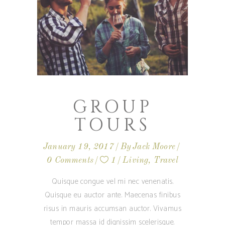
GROUP
TOURS
January 19, 2017
By
Jack Moore
0 Comments
1
Living
,
Travel
Quisque congue vel mi nec venenatis.
Quisque eu auctor ante. Maecenas finibus
risus in mauris accumsan auctor. Vivamus
tempor massa id dignissim scelerisque.