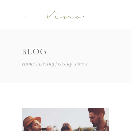
BLOG
Home
Living
Group Tours