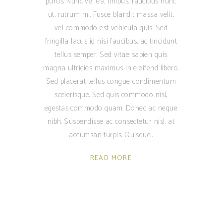
purus. Nunc vel est finibus, faucibus nunc
ut, rutrum mi. Fusce blandit massa velit,
vel commodo est vehicula quis. Sed
fringilla lacus id nisi faucibus, ac tincidunt
tellus semper. Sed vitae sapien quis
magna ultricies maximus in eleifend libero.
Sed placerat tellus congue condimentum
scelerisque. Sed quis commodo nisl,
egestas commodo quam. Donec ac neque
nibh. Suspendisse ac consectetur nisl, at
accumsan turpis. Quisque
READ MORE