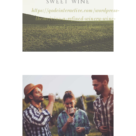
SWEET WINE
https://qodeinteractive.com/wordpress-
theme/vino-a-refined-winery-wine-
bar-and-vineyard-theme/