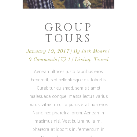
GROUP
TOURS
January 19, 2017
By
Jack Moore
0 Comments
1
Living
,
Travel
Aenean ultrices justo faucibus eros
hendrerit, sed pellentesque est lobortis.
Curabitur euismod, sem sit amet
malesuada congue, massa lectus varius
purus, vitae fringilla purus erat non eros.
Nunc nec pharetra lorem. Aenean in
maximus nisl. Vestibulum nulla mi,
pharetra at lobortis in, fermentum in