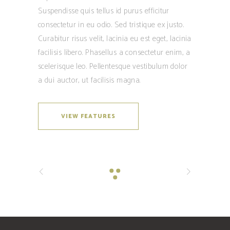
Suspendisse quis tellus id purus efficitur
consectetur in eu odio. Sed tristique ex justo.
Curabitur risus velit, lacinia eu est eget, lacinia
facilisis libero. Phasellus a consectetur enim, a
scelerisque leo. Pellentesque vestibulum dolor
a dui auctor, ut facilisis magna.
VIEW FEATURES